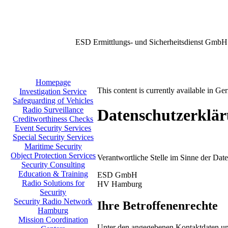
ESD Ermittlungs- und Sicherheitsdienst GmbH
Homepage
This content is currently available in Ge
Investigation Service
Safeguarding of Vehicles
Radio Surveillance
Datenschutzerklä
Creditworthiness Checks
Event Security Services
Special Security Services
Maritime Security
Object Protection Services
Verantwortliche Stelle im Sinne der Da
Security Consulting
Education & Training
ESD GmbH
Radio Solutions for
HV Hamburg
Security
Security Radio Network
Ihre Betroffenenrechte
Hamburg
Mission Coordination
Unter den angegebenen Kontaktdaten uns